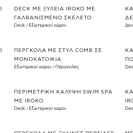
Ο
DECK ΜΕ ΞΥΛΕΊΑ IROKO ΜΕ
ΚΑ
ΓΑΛΒΑΝΙΣΜΈΝΟ ΣΚΕΛΕΤΌ
ΔΕ
Deck
Εξωτερικοί χώροι
Δεν
Ο
ΠΈΡΓΚΟΛΑ ΜΕ ΣΤΥΛ COMB ΣΕ
ΚΑ
ΜΟΝΟΚΑΤΟΙΚΊΑ
ΠΟ
Εξωτερικοί χώροι
Πέργκολες
De
ΠΕΡΙΜΕΤΡΙΚΉ ΚΆΛΥΨΗ SWIM SPA
ΚΑ
ΜΕ IROKO
IR
Deck
Εξωτερικοί χώροι
De