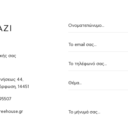
ΑΖΊ
ικής σας
νήσεως 44,
ρφωση, 14451
95507
reehouse.gr