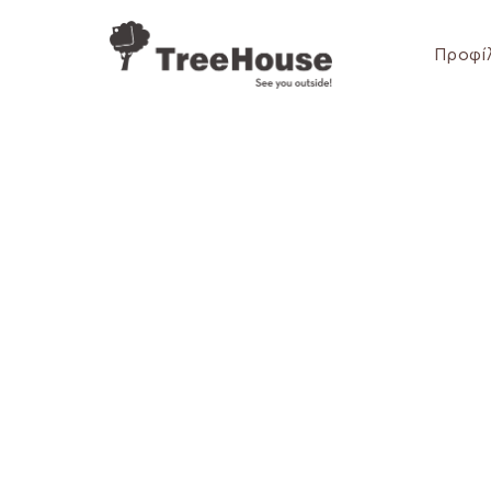
Προφί