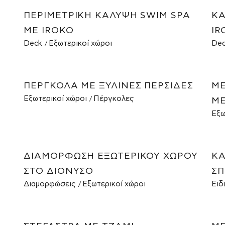
ΠΕΡΙΜΕΤΡΙΚΉ ΚΆΛΥΨΗ SWIM SPA
ΚΑ
ΜΕ IROKO
IR
Deck
Εξωτερικοί χώροι
De
ΠΈΡΓΚΟΛΑ ΜΕ ΞΎΛΙΝΕΣ ΠΕΡΣΊΔΕΣ
ΜΕ
Εξωτερικοί χώροι
Πέργκολες
ΜΕ
Εξω
ΔΙΑΜΌΡΦΩΣΗ ΕΞΩΤΕΡΙΚΟΎ ΧΏΡΟΥ
ΚΆ
ΣΤΟ ΔΙΌΝΥΣΟ
ΣΠ
Διαμορφώσεις
Εξωτερικοί χώροι
Ειδ