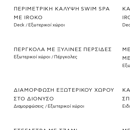
ΠΕΡΙΜΕΤΡΙΚΉ ΚΆΛΥΨΗ SWIM SPA
ΚΑ
ΜΕ IROKO
IR
Deck
Εξωτερικοί χώροι
De
ΠΈΡΓΚΟΛΑ ΜΕ ΞΎΛΙΝΕΣ ΠΕΡΣΊΔΕΣ
ΜΕ
Εξωτερικοί χώροι
Πέργκολες
ΜΕ
Εξω
ΔΙΑΜΌΡΦΩΣΗ ΕΞΩΤΕΡΙΚΟΎ ΧΏΡΟΥ
ΚΆ
ΣΤΟ ΔΙΌΝΥΣΟ
ΣΠ
Διαμορφώσεις
Εξωτερικοί χώροι
Ειδ