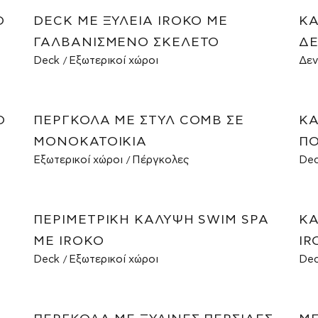
Ο
DECK ΜΕ ΞΥΛΕΊΑ IROKO ΜΕ
ΚΑ
ΓΑΛΒΑΝΙΣΜΈΝΟ ΣΚΕΛΕΤΌ
ΔΕ
Deck
Εξωτερικοί χώροι
Δεν
Ο
ΠΈΡΓΚΟΛΑ ΜΕ ΣΤΥΛ COMB ΣΕ
ΚΑ
ΜΟΝΟΚΑΤΟΙΚΊΑ
ΠΟ
Εξωτερικοί χώροι
Πέργκολες
De
ΠΕΡΙΜΕΤΡΙΚΉ ΚΆΛΥΨΗ SWIM SPA
ΚΑ
ΜΕ IROKO
IR
Deck
Εξωτερικοί χώροι
De