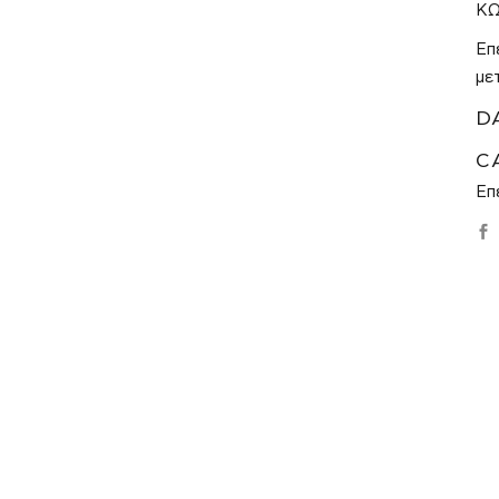
ΚΩ
Επ
με
D
C
Επ