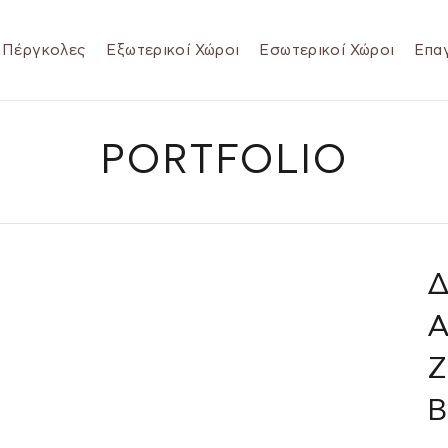
Πέργκολες
Εξωτερικοί Χώροι
Εσωτερικοί Χώροι
Επαγ
PORTFOLIO
Δ
Α
Ζ