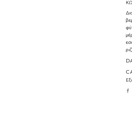
ΚΩ
Δι
βε
φύ
μέ
εσ
ρι
D
C
Εξ