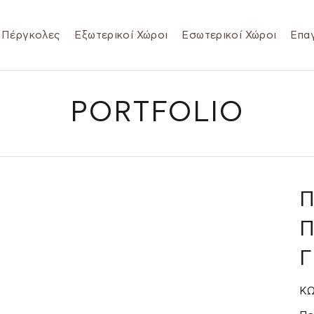
Πέργκολες
Εξωτερικοί Χώροι
Εσωτερικοί Χώροι
Επαγ
PORTFOLIO
Π
Π
ΚΩ