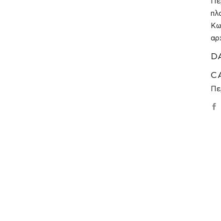
Πε
πλ
Κω
αρ
D
C
Πε