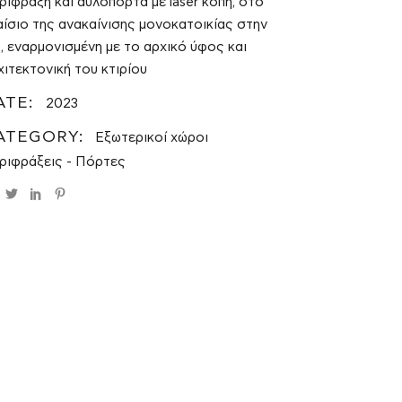
ρίφραξη και αυλόπορτα με laser κοπή, στο
αίσιο της ανακαίνισης μονοκατοικίας στην
, εναρμονισμένη με το αρχικό ύφος και
χιτεκτονική του κτιρίου
ATE:
2023
ATEGORY:
Εξωτερικοί χώροι
ριφράξεις - Πόρτες