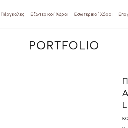
Πέργκολες
Εξωτερικοί Χώροι
Εσωτερικοί Χώροι
Επαγ
PORTFOLIO
Π
ΚΩ