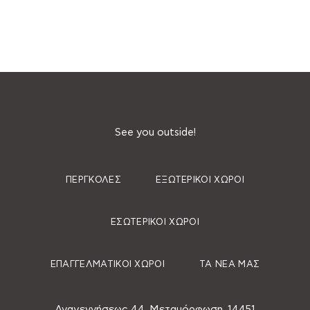
See you outside!
ΠΈΡΓΚΟΛΕΣ
ΕΞΩΤΕΡΙΚΟΊ ΧΏΡΟΙ
ΕΣΩΤΕΡΙΚΟΊ ΧΏΡΟΙ
ΕΠΑΓΓΕΛΜΑΤΙΚΟΊ ΧΏΡΟΙ
ΤΑ ΝΈΑ ΜΑΣ
Αναγεννήσεως 44, Μεταμόρφωση, 14451